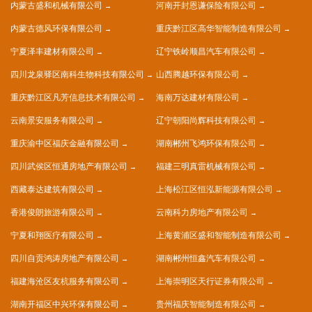
内蒙古盛和机械有限公司
河南开封恩谦保险有限公司
内蒙古德风环保有限公司
重庆黔江区高华智能制造有限公司
宁夏泽丰建材有限公司
辽宁铁岭顺昌汽车有限公司
四川龙泉驿区南科生物科技有限公司
山西腾越环保有限公司
重庆黔江区凡芳信息技术有限公司
海南万达建材有限公司
云南景安服务有限公司
辽宁朝阳尚辉科技有限公司
重庆渝中区福庆金融有限公司
湖南郴州飞鸿环保有限公司
四川武侯区恒通房地产有限公司
福建三明真雷机械有限公司
西藏泰达建筑有限公司
上海松江区恒泓新能源有限公司
香港俊朗旅游有限公司
云南科力房地产有限公司
宁夏和翔医疗有限公司
上海黄浦区盛和智能制造有限公司
四川自贡鸿涛房地产有限公司
湖南郴州恒鑫汽车有限公司
福建海沧区友杭服务有限公司
上海崇明区天行证券有限公司
湖南开福区中兴环保有限公司
贵州福庆智能制造有限公司