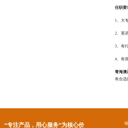
任职要
1、大
2、英
3、有
4、有
青海澳
有合适
“专注产品，用心服务”为核心价